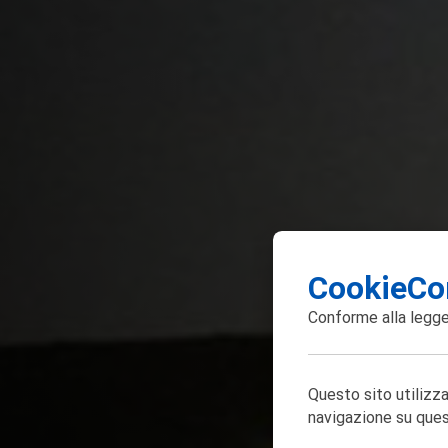
CookieCo
Conforme alla
legge
Questo sito utilizza
navigazione su ques