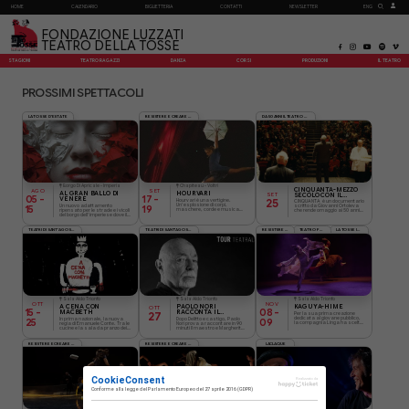
HOME
CALENDARIO
BIGLIETTERIA
CONTATTI
NEWSLETTER
ENG
FONDAZIONE LUZZATI
TEATRO DELLA TOSSE
STAGIONI
TEATRO RAGAZZI
DANZA
CORSI
PRODUZIONI
IL TEATRO
PROSSIMI SPETTACOLI
LA TOSSE D'ESTATE
RESISTERE E CREARE XII EDIZIONE REC26
DA 50 ANNI IL TEATRO DELLA CITTÀ
Borgo Di Apricale - Imperia
Chapiteau - Voltri
CINQUANTA-MEZZO
AGO
SET
AL GRAN BALLO DI
HOURVARI
SECOLO CON IL
SET
05
-
17
-
VENERE
TEATRO DELLA TOSSE
Hourvari è una vertigine.
25
CINQUANTA è un documentario
Un’esplosione di corpi,
Un nuovo adattamento
scritto da Giovanni Ortoleva
15
19
maschere, corde e musica
ripensato per le strade e i vicoli
che rende omaggio ai 50 anni
che travolge ogni certezza.
del borgo dell’imperiese dove il
del Teatro della Tosse
Dove il circo diventa teatro e il
Teatro della Tosse torna ogni
ripercorrendone la storia
teatro si fa carne.
estate da oltre trent’anni.
attraverso un dialogo tra
memoria e contemporaneità
TEATRI DI SANT'AGOSTINO
TEATRI DI SANT'AGOSTINO
RESISTERE E CREARE XII EDIZIONE REC26
TEATRO PER LE SCUOLE
LA TOSSE IN FAMIGLIA
Sala Aldo Trionfo
Sala Aldo Trionfo
Sala Aldo Trionfo
OTT
NOV
A CENA CON
PAOLO NORI
KAGUYA-HIME
OTT
15
-
08
-
MACBETH
RACCONTA IL
Per la sua prima creazione
27
MAESTRO E
dedicata al giovane pubblico,
In prima nazionale, la nuova
Dopo Delitto e castigo, Paolo
25
09
la compagnia Linga ha scelto
MARGHERITA
regia di Emanuele Conte. Tra le
Nori prova a raccontare in 90
una fiaba ancestrale,
cucine e la sala da pranzo dei
minuti Il maestro e Margherita,
conosciuta da tutti i bambini
Macbeth, vivi e morti, sovrani e
un romanzo sul bene, sul male,
giapponesi.
assassini condividono la
sulla giustizia, sul rapporto tra
tavola in un banchetto dove
arte e letteratura. Forse il più
RESISTERE E CREARE XII EDIZIONE REC26
RESISTERE E CREARE XII EDIZIONE REC26
LACLAQUE
delitti, vendette e tradimenti si
contemporaneo dei classici
consumano all'ombra delle
russi del Novecento.
buone maniere.
CookieConsent
Realizzato da
Conforme alla
legge del Parlamento Europeo del 27 aprile 2016
(GDPR)