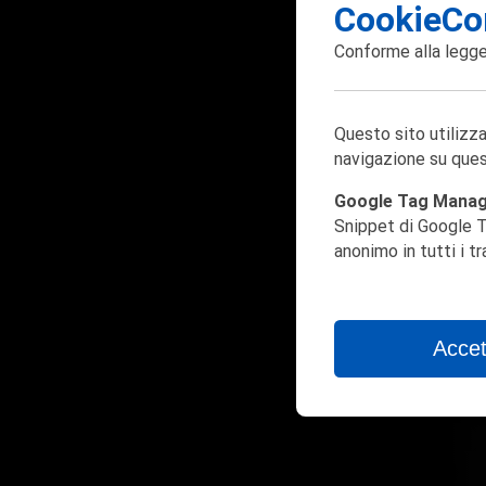
CookieCo
Conforme alla
legge
Questo sito utilizza
navigazione su ques
Google Tag Mana
Snippet di Google T
anonimo in tutti i t
Accet