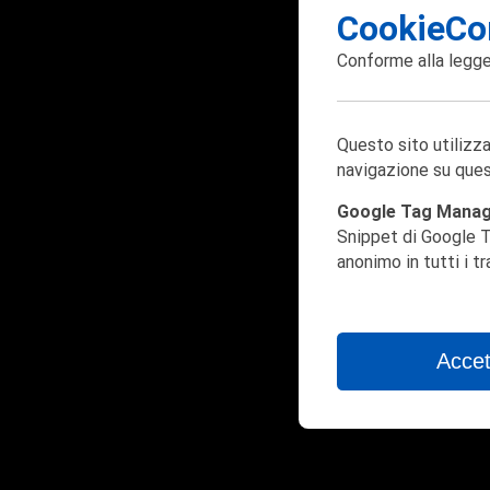
CookieCo
Conforme alla
legge
Questo sito utilizza
navigazione su ques
Google Tag Mana
Snippet di Google T
anonimo in tutti i t
Accet