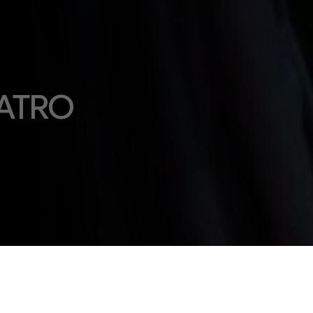
EATRO
026
CORSI & SEMINARI