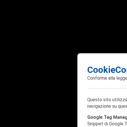
CookieCo
Conforme alla
legge
Questo sito utilizza
navigazione su ques
Google Tag Mana
Snippet di Google T