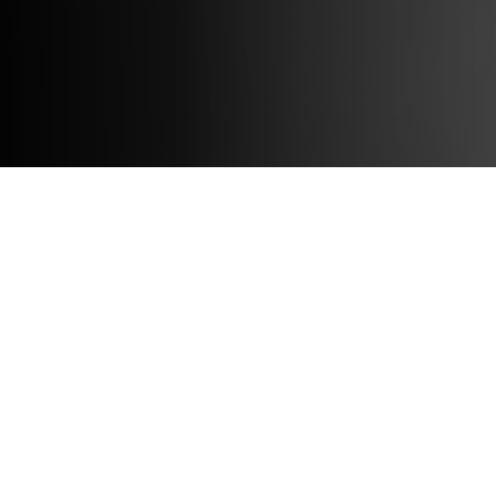
REC25 FORME/SHAPES
2025-2026
nterprete del Tanztheater di Wuppertal