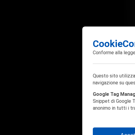
CookieCo
Conforme alla
legge
Questo sito utilizza
navigazione su ques
Google Tag Mana
Snippet di Google T
anonimo in tutti i t