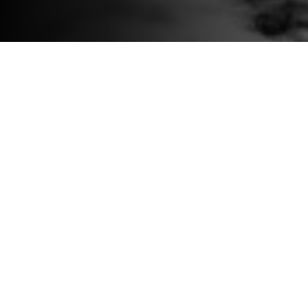
REC25 FORME/SHAPES
2025-2026
ata al romanzo
Infinito
di Olaf Stapledon del 1923, un prog
ncendio che nell’agosto 2022 ridusse in cenere oltre 400 
to a fuoco in Liguria durante tutto l’anno.
 coinvolgimento di Nicoletta Bernardini (coreografa c
corso entro il quale far muovere i visitatori in dialogo