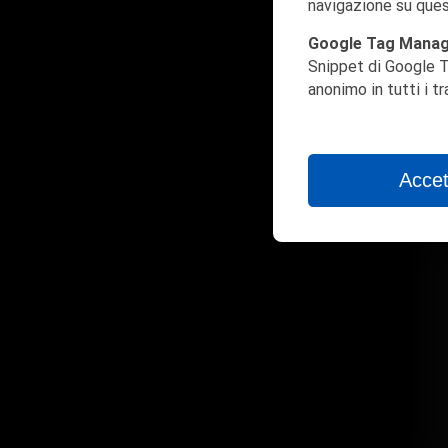
navigazione su ques
Google Tag Mana
Snippet di Google T
anonimo in tutti i t
Accet