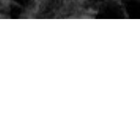
etto multidimensionale che ha visto la
ettari di bosco nell’entroterra di Albenga,
ompagnia FILO’) e Marco Traversone
 costante con l’ambiente e con un tappeto