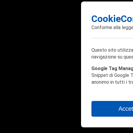
CookieCo
Conforme alla
legge
Questo sito utilizza
navigazione su ques
Google Tag Mana
Snippet di Google T
anonimo in tutti i t
Accet