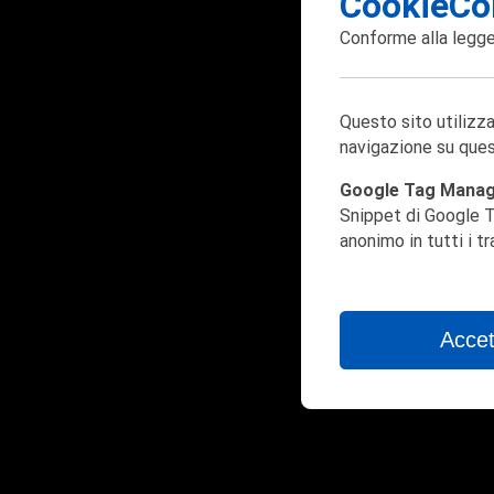
CookieCo
Conforme alla
legge
Questo sito utilizza
navigazione su ques
Google Tag Mana
Snippet di Google T
anonimo in tutti i t
Accet