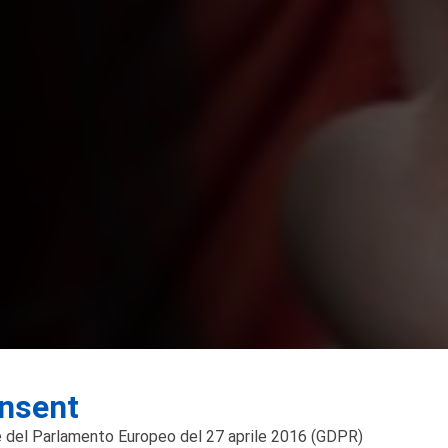
nsent
 del Parlamento Europeo del 27 aprile 2016
(GDPR)