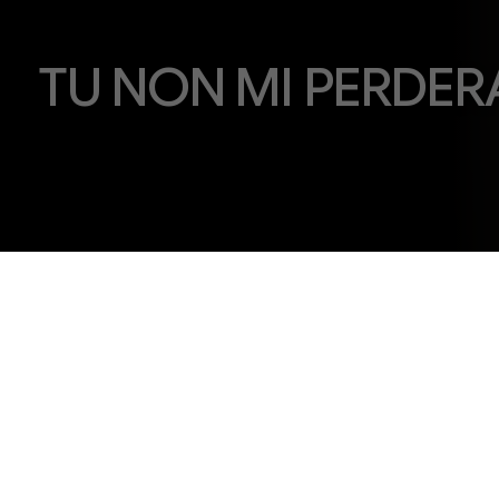
TU NON MI PERDER
RESISTERE E CREARE XII EDIZIONE R
27/02/2026
SALA ALDO TRIONFO