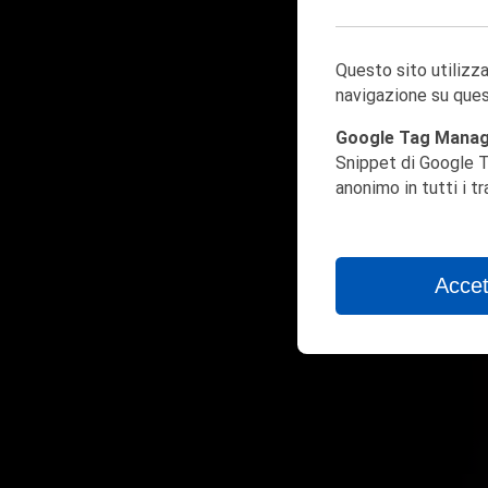
Questo sito utilizza
navigazione su ques
Google Tag Mana
Snippet di Google T
anonimo in tutti i t
Accet