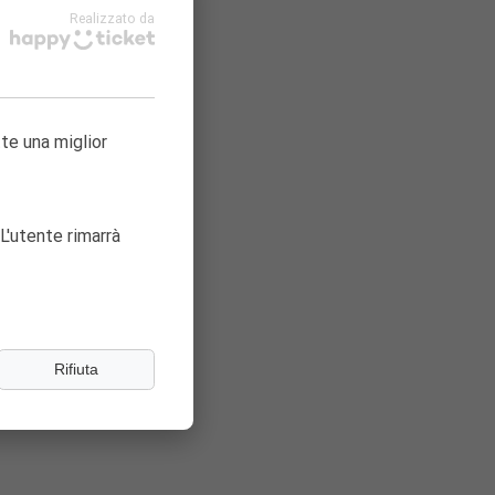
Realizzato da
tte una miglior
ta!
L'utente rimarrà
Rifiuta