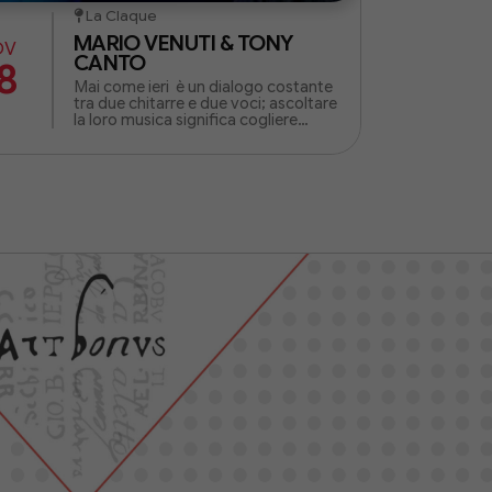
La Claque
MARIO VENUTI & TONY
OV
CANTO
8
Mai come ieri è un dialogo costante
tra due chitarre e due voci; ascoltare
la loro musica significa cogliere
l'essenza di un'amicizia lunga una
vita.