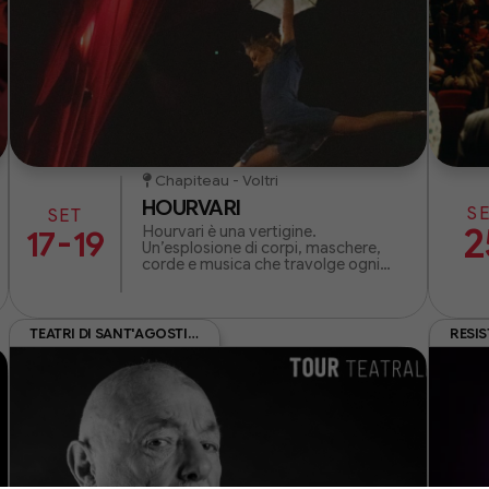
Chapiteau - Voltri
HOURVARI
S
SET
2
Hourvari è una vertigine.
-
17
19
Un’esplosione di corpi, maschere,
corde e musica che travolge ogni
certezza. Dove il circo diventa
teatro e il teatro si fa carne.
TEATRI DI SANT'AGOSTINO