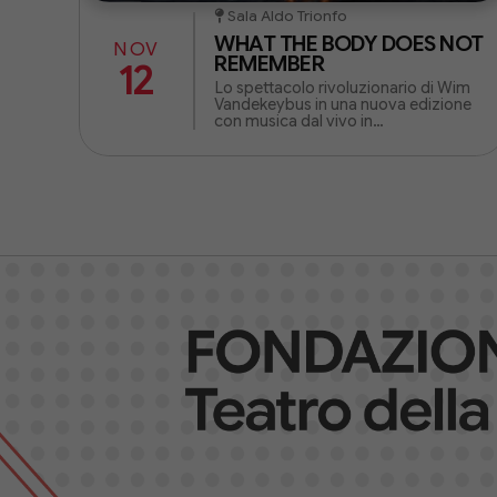
Sala Aldo Trionfo
WHAT THE BODY DOES NOT
NOV
REMEMBER
12
Lo spettacolo rivoluzionario di Wim
Vandekeybus in una nuova edizione
con musica dal vivo in
collaborazione con il celebre
Ensemble Intercontemporain.