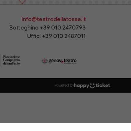
info@teatrodellatosse.it
Botteghino +39 010 2470793
Uffici +39 010 2487011
Powered by