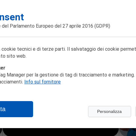
nsent
 del Parlamento Europeo del 27 aprile 2016
(GDPR)
Sala Aldo Trionfo
N
PAOLO NORI RACCONTA IL
OTT
08
MAESTRO E MARGHERITA
27
Dopo Delitto e castigo, Paolo Nori
09
 cookie tecnici e di terze parti. Il salvataggio dei cookie perme
prova a raccontare in 90 minuti Il
to sito web.
maestro e Margherita, un romanzo
sul bene, sul male, sulla giustizia, sul
rapporto tra arte e letteratura. Forse
ger
il più contemporaneo dei classici
RESISTERE E CREARE XII EDIZIONE REC26
LAC
ag Manager per la gestione di tag di tracciamento e marketing. 
russi del Novecento.
racciamenti.
Info sul fornitore
ta
Personalizza