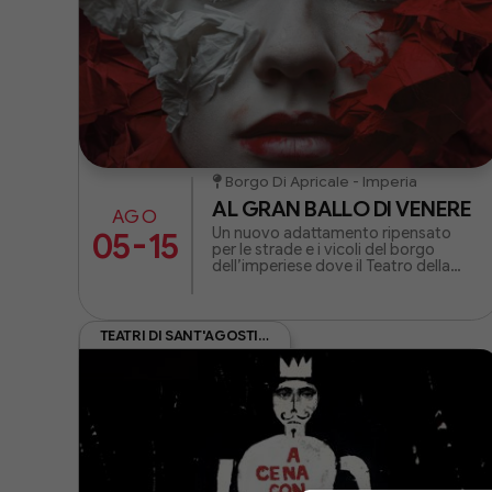
Borgo Di Apricale - Imperia
AL GRAN BALLO DI VENERE
AGO
Un nuovo adattamento ripensato
-
05
15
per le strade e i vicoli del borgo
dell’imperiese dove il Teatro della
Tosse torna ogni estate da oltre
trent’anni.
TEATRI DI SANT'AGOSTINO