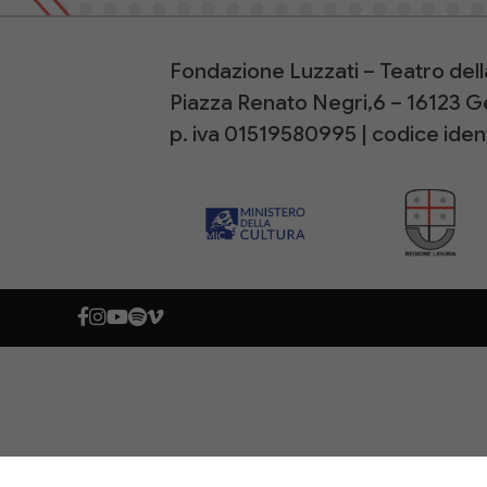
Fondazione Luzzati – Teatro del
Piazza Renato Negri,6 – 16123 
p. iva 01519580995 | codice ide