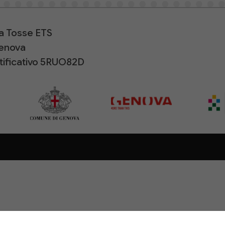
la Tosse ETS
Genova
ntificativo 5RUO82D