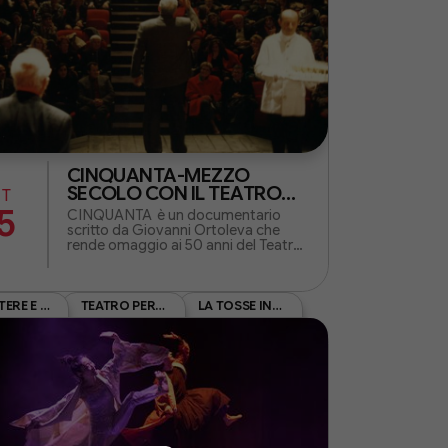
CINQUANTA-MEZZO
SECOLO CON IL TEATRO
ET
DELLA TOSSE
5
CINQUANTA è un documentario
scritto da Giovanni Ortoleva che
rende omaggio ai 50 anni del Teatro
della Tosse ripercorrendone la storia
attraverso un dialogo tra memoria e
contemporaneità
RESISTERE E CREARE XII EDIZIONE REC26
TEATRO PER LE SCUOLE
LA TOSSE IN FAMIGLIA