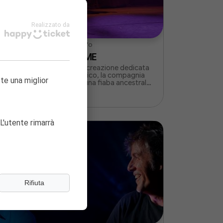
Realizzato da
Sala Aldo Trionfo
OV
KAGUYA-HIME
-
Per la sua prima creazione dedicata
al giovane pubblico, la compagnia
tte una miglior
Linga ha scelto una fiaba ancestrale,
conosciuta da tutti i bambini
giapponesi.
LAQUE
L'utente rimarrà
Rifiuta