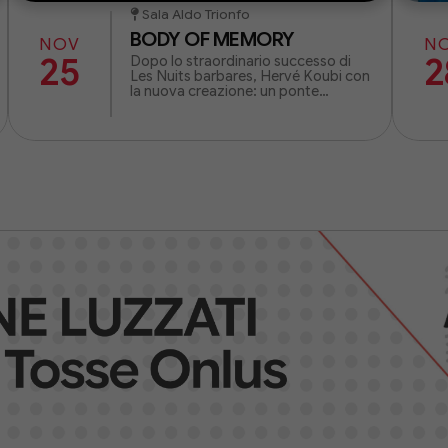
Sala Aldo Trionfo
BODY OF MEMORY
NOV
N
25
2
Dopo lo straordinario successo di
Les Nuits barbares, Hervé Koubi con
la nuova creazione: un ponte
ipnotico tra il virtuosismo della
street dance e il misticismo.