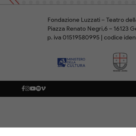
Fondazione Luzzati – Teatro del
Piazza Renato Negri,6 – 16123 
p. iva 01519580995 | codice ide