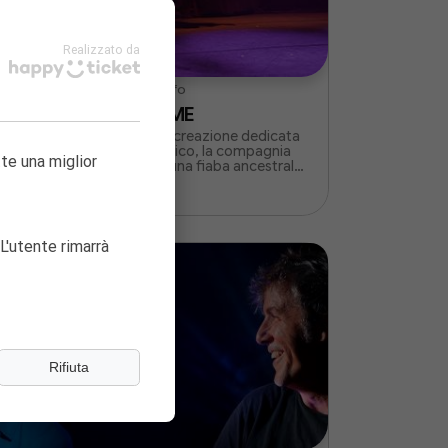
Realizzato da
Sala Aldo Trionfo
OV
KAGUYA-HIME
-
Per la sua prima creazione dedicata
al giovane pubblico, la compagnia
tte una miglior
Linga ha scelto una fiaba ancestrale,
conosciuta da tutti i bambini
giapponesi.
LAQUE
L'utente rimarrà
Rifiuta