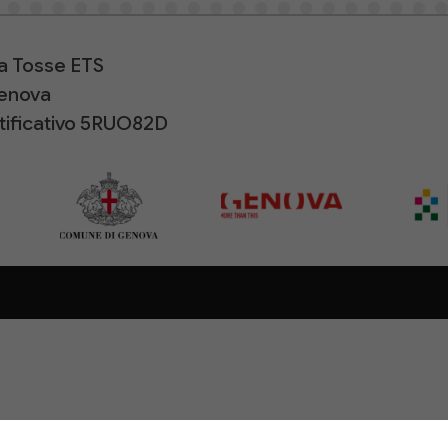
la Tosse ETS
Genova
ntificativo 5RUO82D