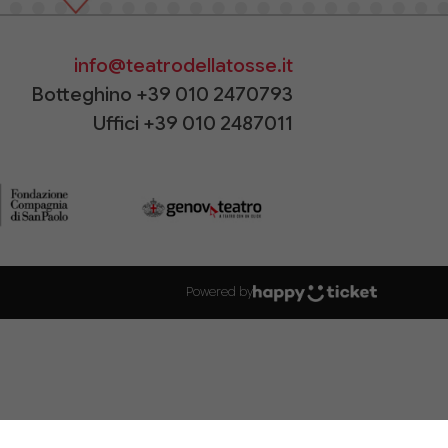
info@teatrodellatosse.it
Botteghino +39 010 2470793
Uffici +39 010 2487011
Powered by