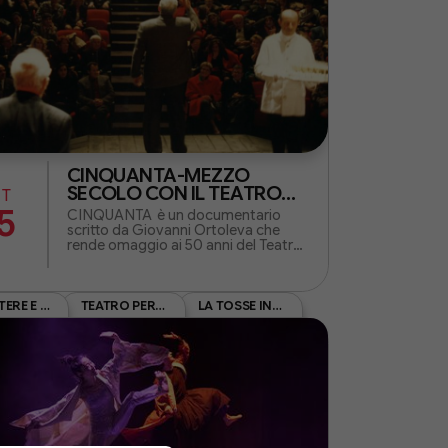
CINQUANTA-MEZZO
SECOLO CON IL TEATRO
ET
DELLA TOSSE
5
CINQUANTA è un documentario
scritto da Giovanni Ortoleva che
rende omaggio ai 50 anni del Teatro
della Tosse ripercorrendone la storia
attraverso un dialogo tra memoria e
contemporaneità
RESISTERE E CREARE XII EDIZIONE REC26
TEATRO PER LE SCUOLE
LA TOSSE IN FAMIGLIA