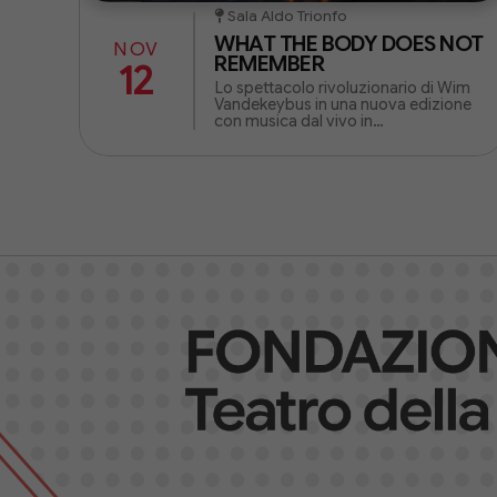
Sala Aldo Trionfo
WHAT THE BODY DOES NOT
NOV
REMEMBER
12
Lo spettacolo rivoluzionario di Wim
Vandekeybus in una nuova edizione
con musica dal vivo in
collaborazione con il celebre
Ensemble Intercontemporain.