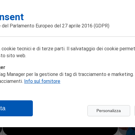
nsent
 del Parlamento Europeo del 27 aprile 2016
(GDPR)
Sala Aldo Trionfo
N
PAOLO NORI RACCONTA IL
OTT
08
MAESTRO E MARGHERITA
27
Dopo Delitto e castigo, Paolo Nori
09
 cookie tecnici e di terze parti. Il salvataggio dei cookie perme
prova a raccontare in 90 minuti Il
to sito web.
maestro e Margherita, un romanzo
sul bene, sul male, sulla giustizia, sul
rapporto tra arte e letteratura. Forse
ger
il più contemporaneo dei classici
RESISTERE E CREARE XII EDIZIONE REC26
LAC
ag Manager per la gestione di tag di tracciamento e marketing. 
russi del Novecento.
racciamenti.
Info sul fornitore
ta
Personalizza