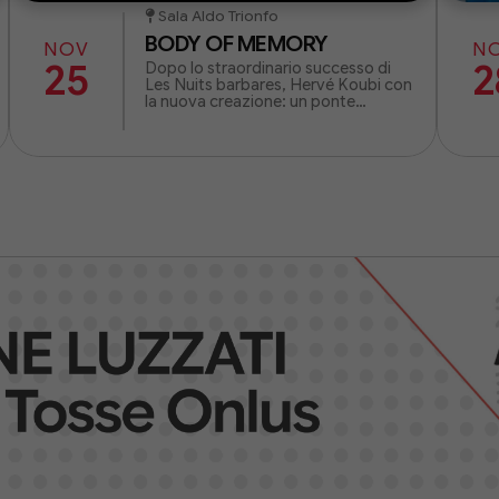
Sala Aldo Trionfo
BODY OF MEMORY
NOV
N
25
2
Dopo lo straordinario successo di
Les Nuits barbares, Hervé Koubi con
la nuova creazione: un ponte
ipnotico tra il virtuosismo della
street dance e il misticismo.