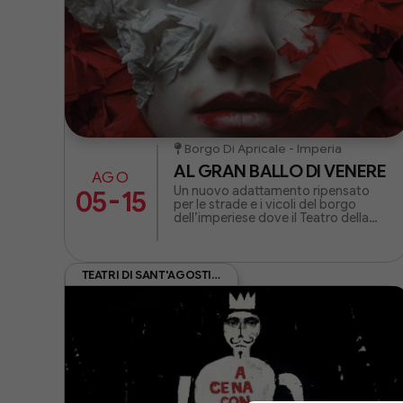
Borgo Di Apricale - Imperia
AL GRAN BALLO DI VENERE
AGO
Un nuovo adattamento ripensato
-
05
15
per le strade e i vicoli del borgo
dell’imperiese dove il Teatro della
Tosse torna ogni estate da oltre
trent’anni.
TEATRI DI SANT'AGOSTINO