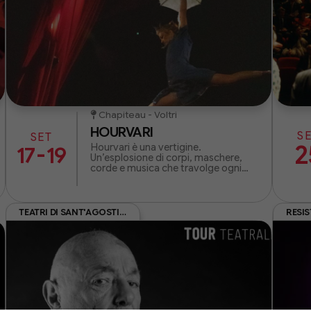
Chapiteau - Voltri
HOURVARI
S
SET
2
Hourvari è una vertigine.
-
17
19
Un’esplosione di corpi, maschere,
corde e musica che travolge ogni
certezza. Dove il circo diventa
teatro e il teatro si fa carne.
TEATRI DI SANT'AGOSTINO