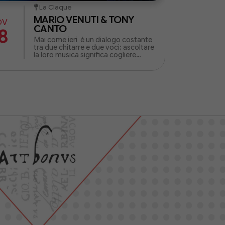
La Claque
MARIO VENUTI & TONY
OV
CANTO
8
Mai come ieri è un dialogo costante
tra due chitarre e due voci; ascoltare
la loro musica significa cogliere
l'essenza di un'amicizia lunga una
vita.